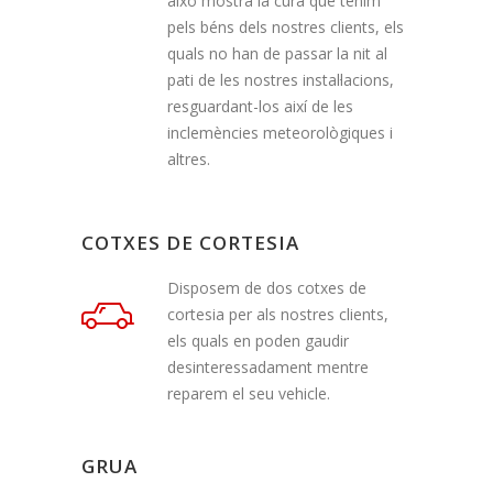
això mostra la cura que tenim
pels béns dels nostres clients, els
quals no han de passar la nit al
pati de les nostres instal·lacions,
resguardant-los així de les
inclemències meteorològiques i
altres.
COTXES DE CORTESIA
Disposem de dos cotxes de
cortesia per als nostres clients,
els quals en poden gaudir
desinteressadament mentre
reparem el seu vehicle.
GRUA