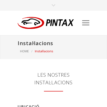
Instal·lacions
HOME
/
Instal·lacions
LES NOSTRES
INSTAL·LACIONS
UBICACIÓ